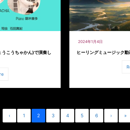
2024年1月4日
ょうこうちゃかん)で演奏し
ヒーリングミュージック動
R
re
‹
1
2
3
4
5
6
›
»