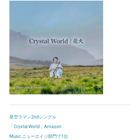
投
星空ラマン2ndシングル
稿
「Crystal World」Amazon
ナ
Music ニューエイジ部門で1位