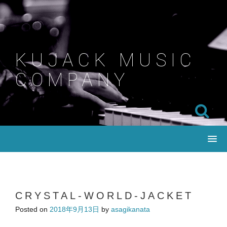
Skip
to
content
KUJACK MUSIC
COMPANY
CRYSTAL-WORLD-JACKET
Posted on
2018年9月13日
by
asagikanata