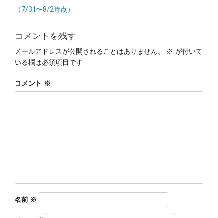
ビ
（7/31〜8/2時点）
ゲ
ー
コメントを残す
シ
メールアドレスが公開されることはありません。
※
が付いて
ョ
いる欄は必須項目です
ン
コメント
※
名前
※